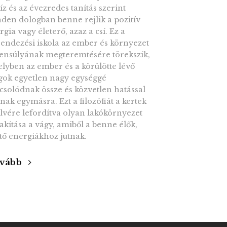
víz és az évezredes tanítás szerint
den dologban benne rejlik a pozitív
rgia vagy életerő, azaz a csí. Ez a
rendezési iskola az ember és környezet
ensúlyának megteremtésére törekszik,
lyben az ember és a körülötte lévő
gok egyetlen nagy egységgé
csolódnak össze és közvetlen hatással
nak egymásra. Ezt a filozófiát a kertek
lvére lefordítva olyan lakókörnyezet
lakítása a vágy, amiből a benne élők,
ető energiákhoz jutnak.
vább