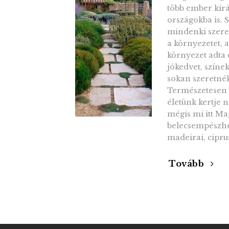
több ember kir
országokba is. S
mindenki szere
a környezetet, 
környezet adta é
jókedvet, színe
sokan szeretnék
Természetesen 
életünk kertje 
mégis mi itt Ma
belecsempészhet
madeirai, cipru
Tovább