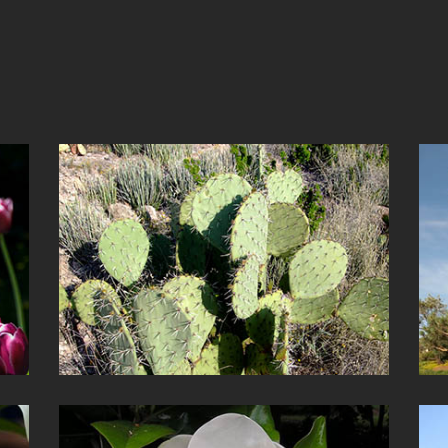
Engelmann fügekaktusz
(Copuntia Engelmann)