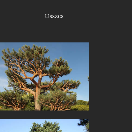
Összes
Erdei fenyő
(Pinus sylvestris)