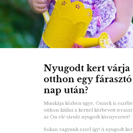
Nyugodt kert várja
otthon egy fárasztó
nap után?
Munkája közben ugye, Önnek is eszébe j
otthon kiülni a kerttel körbevett terasz
az Ön elé táruló nyugodt környezetet?
Sokan vagyunk ezzel így! A nyugodt ker