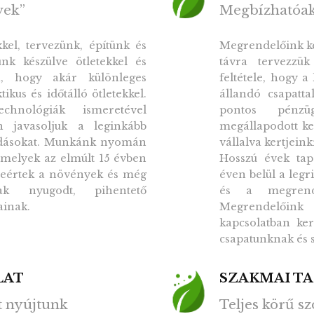
vek”
Megbízhatóa
el, tervezünk, építünk és
Megrendelőink ker
nk készülve ötletekkel és
távra tervezzük
ra, hogy akár különleges
feltétele, hogy a
kus és időtálló ötletekkel.
állandó csapattal
chnológiák ismeretével
pontos pénzü
n javasoljuk a leginkább
megállapodott ke
ldásokat. Munkánk nyomán
vállalva kertjeink
amelyek az elmúlt 15 évben
Hosszú évek tap
szeértek a növények és még
éven belül a legr
nak nyugodt, pihentető
és a megrende
ainak.
Megrendelőink 
kapcsolatban ke
csapatunknak és 
LAT
SZAKMAI T
st nyújtunk
Teljes körű sz