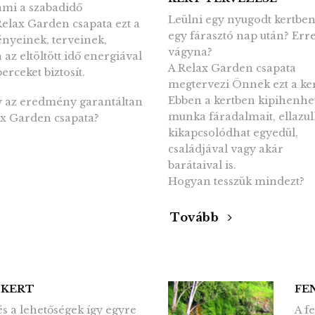
 ami a szabadidő
Leülni egy nyugodt kertbe
Relax Garden csapata ezt a
egy fárasztó nap után? Err
ényeinek, terveinek,
vágyna?
az eltöltött idő energiával
A Relax Garden csapata
erceket biztosít.
megtervezi Önnek ezt a ker
Ebben a kertben kipihenhet
gy az eredmény garantáltan
munka fáradalmait, ellazul
ax Garden csapata?
kikapcsolódhat egyedül,
családjával vagy akár
barátaival is.
Hogyan tesszük mindezt?
Tovább
 KERT
FE
 és a lehetőségek így egyre
A f