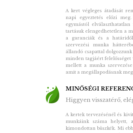
A kert végleges átadását re
napi egyeztetés előzi meg. 
egymástól elválaszthatatlan
tartásuk elengedhetetlen a mi
a garanciák és a határidő
szervezési munka hátteréb
állandó csapattal dolgozzunk
minden tagjáért felelősséget 
mellett a munka szervezése 
amit a megállapodásnak megf
MINŐSÉGI REFEREN
Higgyen visszatérő, el
A kertek tervezésénél és kivi
munkáink száma helyett, 
kimondottan büszkék. Mi eb