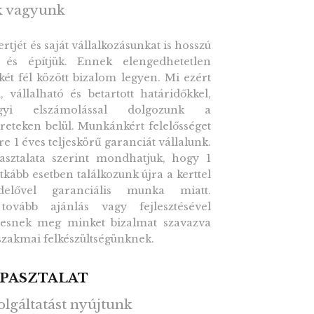
k vagyunk
tjét és saját vállalkozásunkat is hosszú
 és építjük. Ennek elengedhetetlen
 két fél között bizalom legyen. Mi ezért
, vállalható és betartott határidőkkel,
gyi elszámolással dolgozunk a
reteken belül. Munkánkért felelősséget
re 1 éves teljeskörű garanciát vállalunk.
asztalata szerint mondhatjuk, hogy 1
itkább esetben találkozunk újra a kerttel
lővel garanciális munka miatt.
tovább ajánlás vagy fejlesztésével
resnek meg minket bizalmat szavazva
szakmai felkészültségünknek.
APASZTALAT
olgáltatást nyújtunk