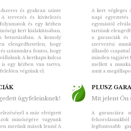
ndszeres és gyakran szinte
A kert végleges 
A tervezés és kivitelezés
napi egyeztetés 
 folyamatok és egy kézben
egymástól elvála
nőségi kert kialakításában,
tartásuk elengedh
k betartásában. A komoly
a garanciák és 
en elengedhetetlen, hogy
szervezési munk
 és számunkra fontos, hogy
állandó csapatta
vállalunk. A kertkapu kulcsa
minden tagjáért f
is egy kézben van tartva,
mellett a munka 
elelően végzünk el.
amit a megállapo
CIÁK
PLUSZ GAR
égedett ügyfeleinknek!
Mit jelent Ön
telezésénél a már elvégzett
A garanciára n
azok minőségére vagyunk
felsorolásun
ben merünk mások lenni! A
legfontosabb ga