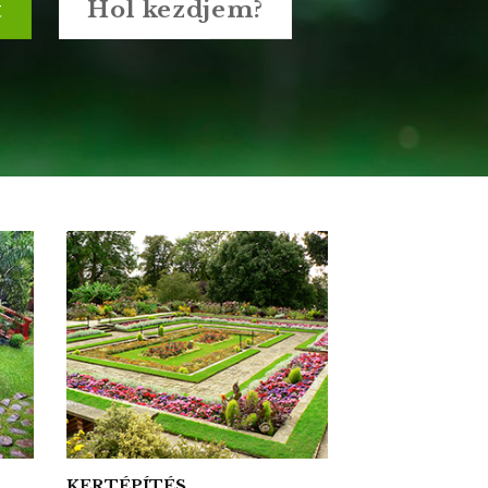
olat
Megvalósítás
KERTÉPÍTÉS