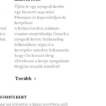
n
Üljön le egy nyugodt kertbe
e
egy fárasztó nap után!
Pihenjen és kapcsolódjon ki
kertjében!
tet!
A Relax Garden szakmai
i a
csapata megvalósítja Önnek a
hat,
nyugodt kertet. Szakmailag
felkészülten végzi el a
kertépítés minden folyamatát,
hogy Ön hosszú ideig
élvezhesse a kertje nyugalmát.
Hogyan tesszük mindezt?
Tovább
NGSHUI KERT
eng-sui jelentése a kínai nyelvben szél