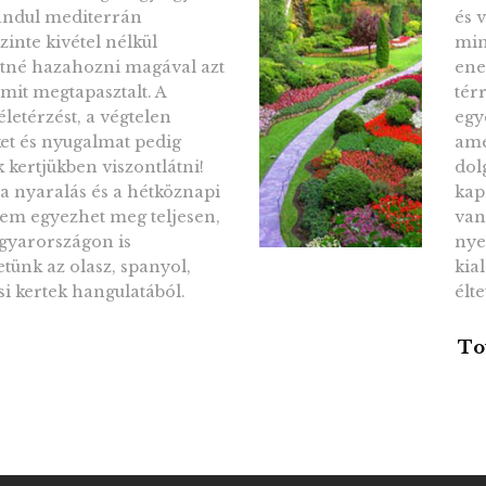
ándul mediterrán
és 
zinte kivétel nélkül
min
tné hazahozni magával azt
ene
amit megtapasztalt. A
tér
letérzést, a végtelen
egy
ket és nyugalmat pedig
ame
 kertjükben viszontlátni!
dol
a nyaralás és a hétköznapi
kap
nem egyezhet meg teljesen,
van
gyarországon is
nye
ünk az olasz, spanyol,
kia
si kertek hangulatából.
élt
To