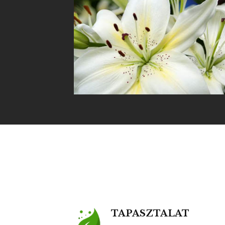
Fehér liliom
TAPASZTALAT