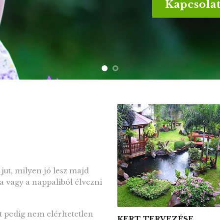
Kapcs
ut, milyen jó lesz majd
ra vagy a nappaliból élvezni
t pedig nem elérhetetlen
KERT TERVEZÉSE