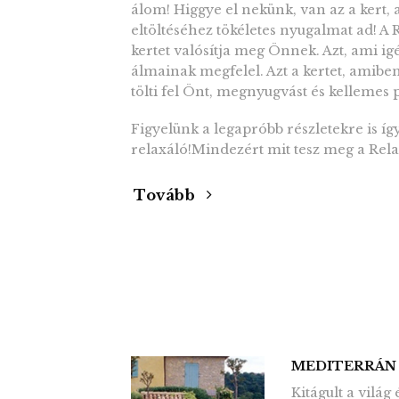
álom! Higgye el nekünk, van az a kert,
eltöltéséhez tökéletes nyugalmat ad! A 
kertet valósítja meg Önnek. Azt, ami ig
álmainak megfelel. Azt a kertet, amiben 
tölti fel Önt, megnyugvást és kellemes p
Figyelünk a legapróbb részletekre is í
relaxáló!Mindezért mit tesz meg a Rel
Tovább
MEDITERRÁN
Kitágult a világ