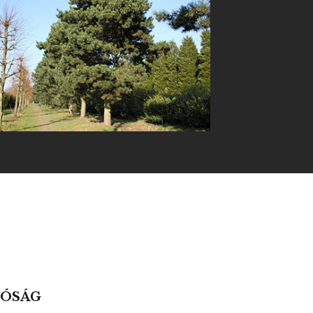
Fekete fenyő
ÓSÁG