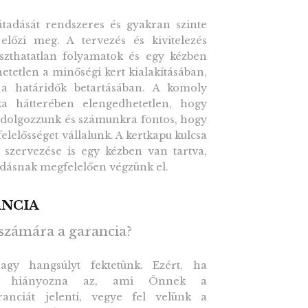
átadását rendszeres és gyakran szinte
előzi meg. A tervezés és kivitelezés
szthatatlan folyamatok és egy kézben
etetlen a minőségi kert kialakításában,
a határidők betartásában. A komoly
a hátterében elengedhetetlen, hogy
l dolgozzunk és számunkra fontos, hogy
elelősséget vállalunk. A kertkapu kulcsa
szervezése is egy kézben van tartva,
dásnak megfelelően végzünk el.
ANCIA
 számára a garancia?
agy hangsúlyt fektetünk. Ezért, ha
kból hiányozna az, ami Önnek a
ranciát jelenti, vegye fel velünk a