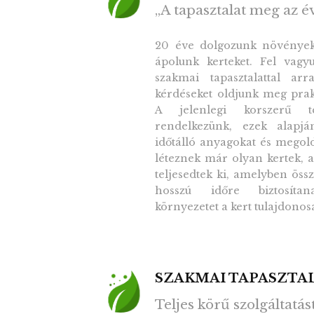
„A tapasztalat meg az é
20 éve dolgozunk növényekk
ápolunk kerteket. Fel vagyu
szakmai tapasztalattal ar
kérdéseket oldjunk meg prakti
A jelenlegi korszerű te
rendelkezünk, ezek alapjá
időtálló anyagokat és mego
léteznek már olyan kertek, 
teljesedtek ki, amelyben ös
hosszú időre biztosíta
környezetet a kert tulajdonos
SZAKMAI TAPASZTA
Teljes körű szolgáltatá