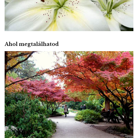
Ahol megtalálhatod
JAPÁNKERT
A természet tökéletes leképződése