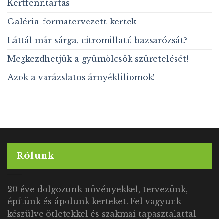
Kertfenntartás
Galéria-formatervezett-kertek
Láttál már sárga, citromillatú bazsarózsát?
Megkezdhetjük a gyümölcsök szüretelését!
Azok a varázslatos árnyékliliomok!
Rólunk
20 éve dolgozunk növényekkel, tervezünk,
építünk és ápolunk kerteket. Fel vagyunk
készülve ötletekkel és szakmai tapasztalattal