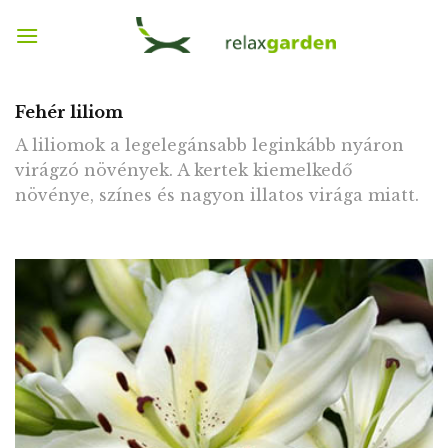
Skip
to
content
Fehér liliom
A liliomok a legelegánsabb leginkább nyáron
virágzó növények. A kertek kiemelkedő
növénye, színes és nagyon illatos virága miatt.