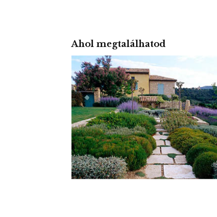
Ahol megtalálhatod
MEDITERRÁN K
Az életszeretet kertje