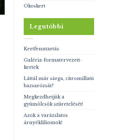
Okoskert
Legutóbbi
Kertfenntartás
Galéria-formatervezett-
kertek
Láttál már sárga, citromillatú
bazsarózsát?
Megkezdhetjük a
gyümölcsök szüretelését!
Azok a varázslatos
árnyékliliomok!