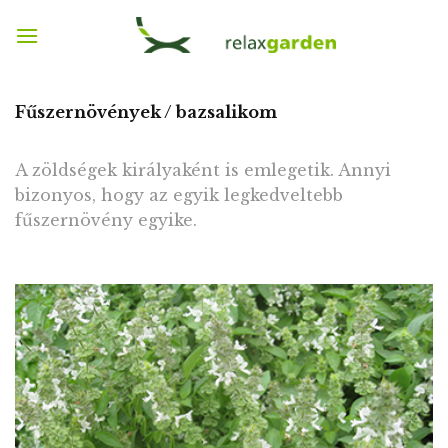
Skip
to
content
Fűszernövények / bazsalikom
A zöldségek királyaként is emlegetik. Annyi
bizonyos, hogy az egyik legkedveltebb
fűszernövény egyike.