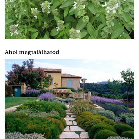
Ahol megtalálhatod
MEDITERRÁN KERT
Az életszeretet kertje