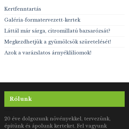
Kertfenntartás
Galéria-formatervezett-kertek
Láttál már sárga, citromillatú bazsarózsát?
Megkezdhetjük a gyümölcsök szüretelését!
Azok a varázslatos árnyékliliomok!
Rólunk
20 éve dolgozunk növényekkel, tervezünk,
építünk és ápolunk kerteket. Fel vagyunk