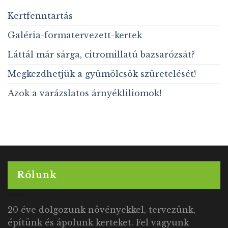
Kertfenntartás
Galéria-formatervezett-kertek
Láttál már sárga, citromillatú bazsarózsát?
Megkezdhetjük a gyümölcsök szüretelését!
Azok a varázslatos árnyékliliomok!
Rólunk
20 éve dolgozunk növényekkel, tervezünk,
építünk és ápolunk kerteket. Fel vagyunk