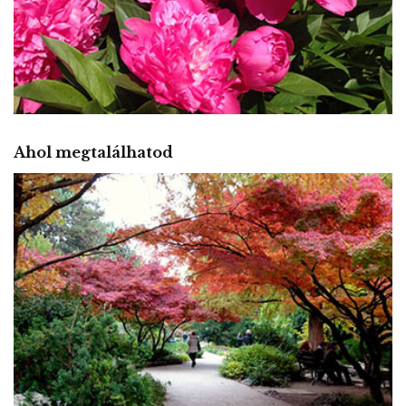
Ahol megtalálhatod
JAPÁNKERT
A természet tökéletes leképződése