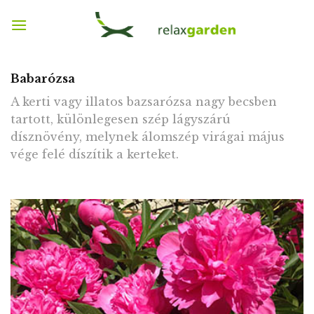
Skip
to
content
Babarózsa
A kerti vagy illatos bazsarózsa nagy becsben
tartott, különlegesen szép lágyszárú
dísznövény, melynek álomszép virágai május
vége felé díszítik a kerteket.